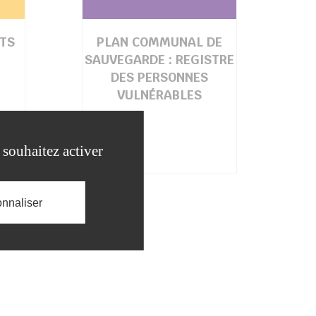
NTS
PLAN COMMUNAL DE
SAUVEGARDE : REGISTRE
DES PERSONNES
VULNÉRABLES
 souhaitez activer
nnaliser