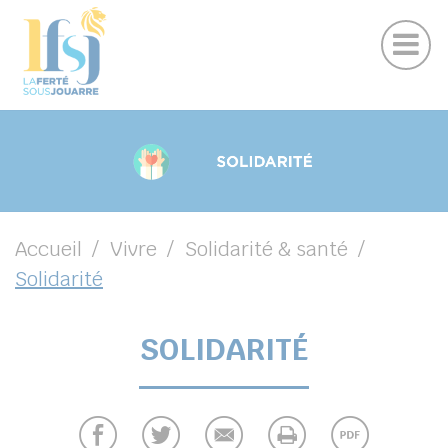
Publications
Panneau de gestion des cookies
Marchés publics
Suivez-nous sur Facebook
Suivez-nous sur Instagram
Suivez-nous sur Youtube
Suivez-nous sur Linkedin
UBMENU ( VOTRE VILLE )
UBMENU ( EN CE MOMENT )
UBMENU ( VIVRE )
UBMENU ( VOS LOISIRS )
Accueil
Vivre
Solidarité & santé
Solidarité
SOLIDARITÉ
DIN
her