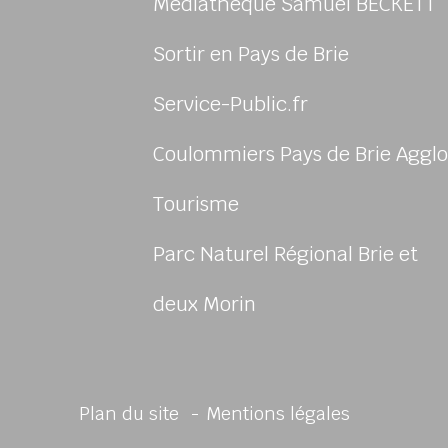
Médiathèque Samuel BECKETT
Sortir en Pays de Brie
Service-Public.fr
Coulommiers Pays de Brie Agglo
sur Facebook
us sur Instagram
-nous sur Youtube
ivez-nous sur Linkedin
Tourisme
Parc Naturel Régional Brie et
deux Morin
Plan du site
Mentions légales