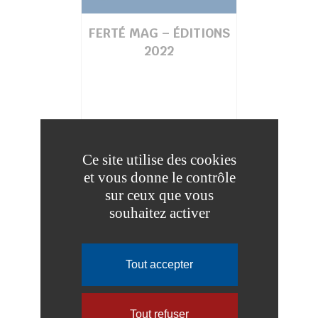
FERTÉ MAG – ÉDITIONS
2022
Ce site utilise des cookies
et vous donne le contrôle
sur ceux que vous
souhaitez activer
FERTÉ MAG – ÉDITIONS
Tout accepter
2020
Tout refuser