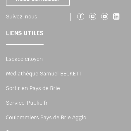
Suivez-nous 
Suivez-no
Suivez
Sui
Suivez-nous
LIENS UTILES
Espace citoyen
Médiathèque Samuel BECKETT
Sortir en Pays de Brie
Service-Public.fr
Coulommiers Pays de Brie Agglo