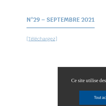
N°29 – SEPTEMBRE 2021
[Téléchargez]
Ce site utilise d
Calameo est désactivé.
Autoriser
Tout a