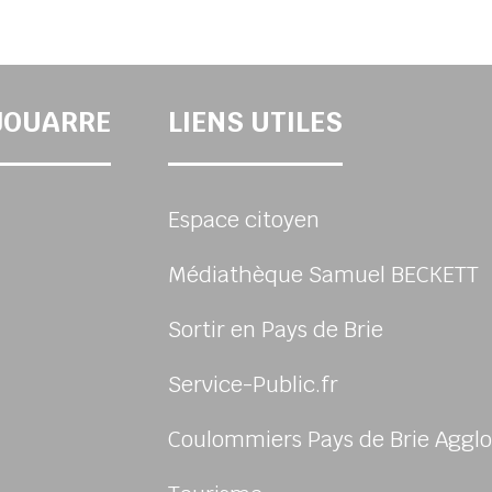
-JOUARRE
LIENS UTILES
Espace citoyen
Médiathèque Samuel BECKETT
Sortir en Pays de Brie
Service-Public.fr
Coulommiers Pays de Brie Agglo
sur Facebook
us sur Instagram
-nous sur Youtube
ivez-nous sur Linkedin