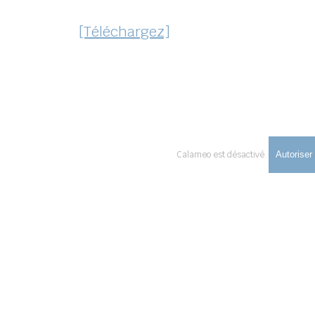
[Téléchargez]
Calameo est désactivé.
Autoriser