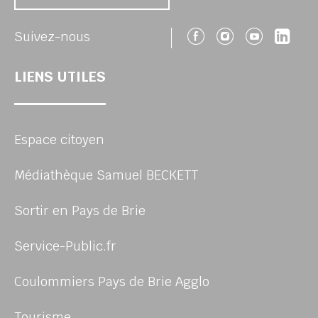
Suivez-nous 
Suivez-no
Suivez
Sui
Suivez-nous
LIENS UTILES
Espace citoyen
Médiathèque Samuel BECKETT
Sortir en Pays de Brie
Service-Public.fr
Coulommiers Pays de Brie Agglo
Tourisme