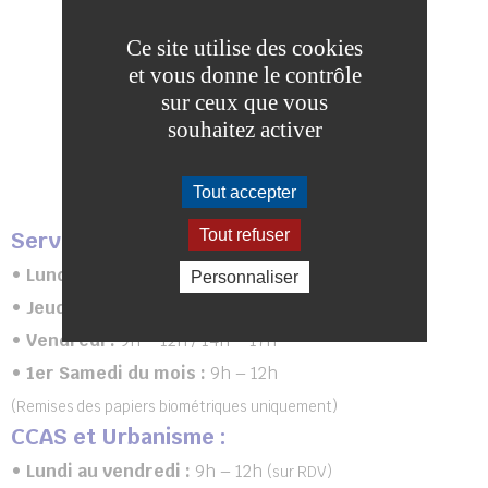
Ce site utilise des cookies
et vous donne le contrôle
sur ceux que vous
souhaitez activer
HORAIRES D’OUVERTURE
Tout accepter
Tout refuser
Services de la Mairie
:
• Lundi, mardi, mercredi :
9h – 12h / 14h – 17h30
Personnaliser
• Jeudi
: 9h – 12h
• Vendredi :
9h – 12h / 14h – 17h
• 1er Samedi du mois :
9h – 12h
(Remises des papiers biométriques uniquement)
CCAS et Urbanisme :
• Lundi au vendredi :
9h – 12h
(sur RDV)