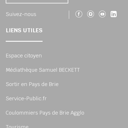
Suivez-nous 
Suivez-no
Suivez
Sui
Suivez-nous
LIENS UTILES
Espace citoyen
Médiathèque Samuel BECKETT
Sortir en Pays de Brie
Service-Public.fr
Coulommiers Pays de Brie Agglo
Tourisme