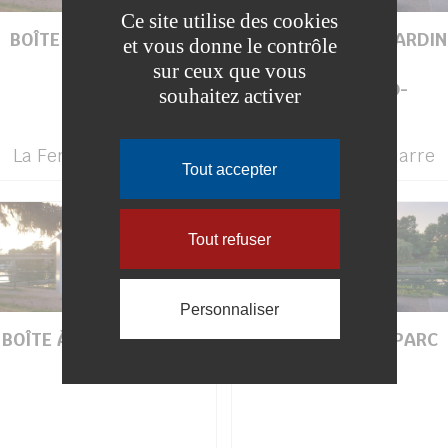
Ce site utilise des cookies
BOÎTE À LIVRES - GARE
BOÎTE À LIVRES - JARDIN
et vous donne le contrôle
SNCF
DE JAMES
sur ceux que vous
COLLINGWOOD-
souhaitez activer
THOMSON
La Ferté-sous-Jouarre
La Ferté-sous-Jouarre
Tout accepter
Tout refuser
Personnaliser
BOÎTE À LIVRES - JARDIN
BOÎTE À LIVRES - PARC
DE L'ÎLE
DU LIMON