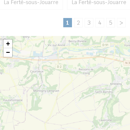
La Ferté-sous-Jouarre
La Ferté-sous-Jouarre
1
2
3
4
5
>
+
−