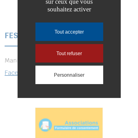
sur ceux que vous
souhaitez activer
Tout accepter
FESTIVAL DES 2 RIVIÈRES
Tout refuser
Manifestations artistiques et musicales.
Facebook
–
Site internet
Personnaliser