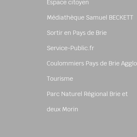
Espace citoyen
Médiathèque Samuel BECKETT
Sortir en Pays de Brie
Service-Public.fr
Coulommiers Pays de Brie Agglo
sur Facebook
us sur Instagram
-nous sur Youtube
ivez-nous sur Linkedin
Tourisme
Parc Naturel Régional Brie et
deux Morin