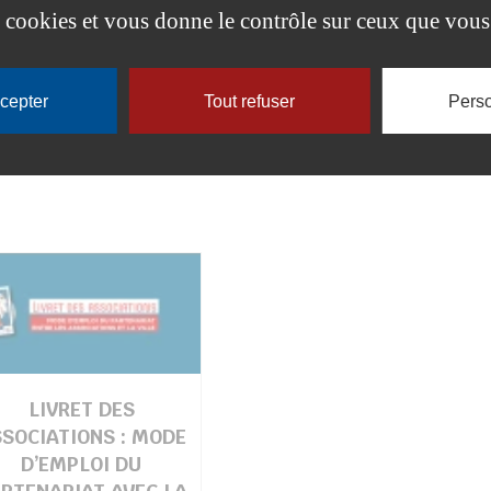
DIFFUSION DES
es cookies et vous donne le contrôle sur ceux que vous
COORDONNÉES
ccepter
Tout refuser
Perso
LIVRET DES
SOCIATIONS : MODE
D’EMPLOI DU