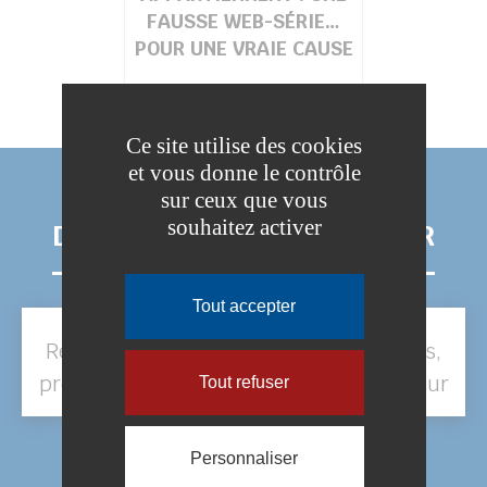
FAUSSE WEB-SÉRIE…
POUR UNE VRAIE CAUSE
Ce site utilise des cookies
et vous donne le contrôle
sur ceux que vous
souhaitez activer
DOCUMENTS À TÉLÉCHARGER
Tout accepter
Règlementation « Collecte des déchets,
propreté des voies et espaces publics sur
Tout refuser
la commune »
Personnaliser