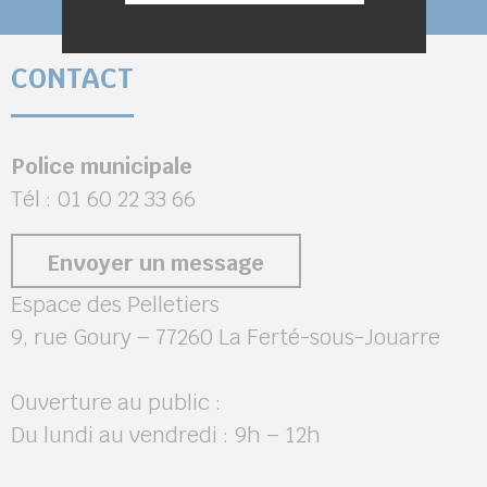
CONTACT
Police municipale
Tél : 01 60 22 33 66
Envoyer un message
Espace des Pelletiers
9, rue Goury – 77260 La Ferté-sous-Jouarre
Ouverture au public :
Du lundi au vendredi : 9h – 12h