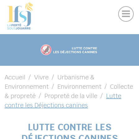
Publications
Panneau de gestion des cookies
Marchés publics
Suivez-nous sur Facebook
Suivez-nous sur Instagram
Suivez-nous sur Youtube
Suivez-nous sur Linkedin
UBMENU ( VOTRE VILLE )
UBMENU ( EN CE MOMENT )
UBMENU ( VIVRE )
UBMENU ( VOS LOISIRS )
Accueil
Vivre
Urbanisme &
Environnement
Environnement
Collecte
& propreté
Propreté de la ville
Lutte
contre les Déjections canines
DIN
LUTTE CONTRE LES
DÉJECTIONS CANINES
her