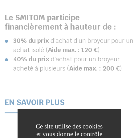
Le SMITOM participe
financièrement à hauteur de :
30% du prix
d’achat d’un broyeur pour un
achat isolé (
Aide max. : 120 €
)
40% du prix
d’achat pour un broyeur
acheté à plusieurs (
Aide max. : 200 €
)
EN SAVOIR PLUS
Ce site utilise des cookies
et vous donne le contrôle