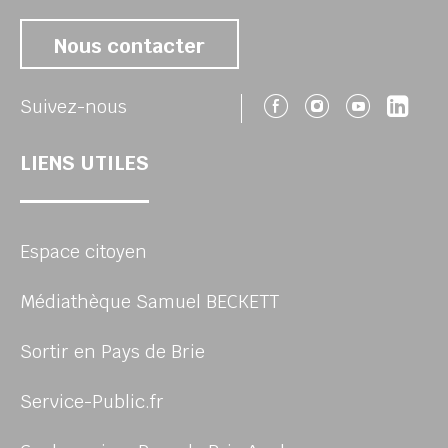
Nous contacter
Suivez-nous 
Suivez-no
Suivez
Sui
Suivez-nous
LIENS UTILES
Espace citoyen
Médiathèque Samuel BECKETT
Sortir en Pays de Brie
Service-Public.fr