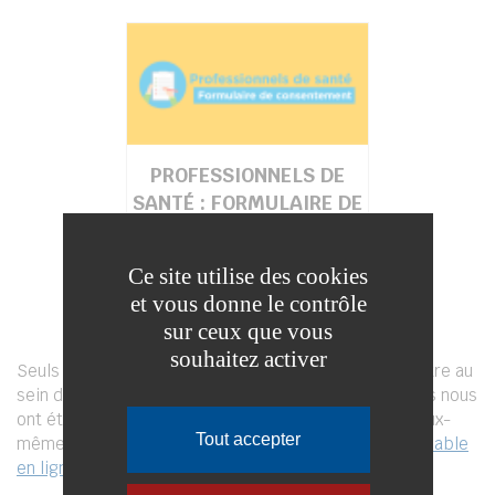
PROFESSIONNELS DE
SANTÉ : FORMULAIRE DE
DIFFUSION DES
COORDONNÉES
Ce site utilise des cookies
et vous donne le contrôle
sur ceux que vous
souhaitez activer
Seuls les professionnels de santé souhaitant apparaître au
sein de l’annuaire en ligne y figurent. Les coordonnées nous
ont été transmises par les professionnels de santé eux-
Tout accepter
mêmes via
le formulaire de consentement téléchargeable
en ligne
.