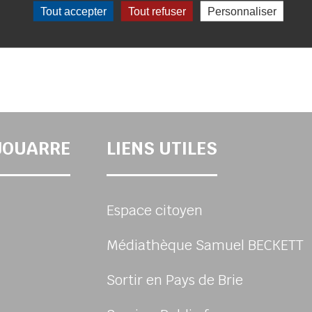
Tout accepter
Tout refuser
Personnaliser
-JOUARRE
LIENS UTILES
Espace citoyen
Médiathèque Samuel BECKETT
Sortir en Pays de Brie