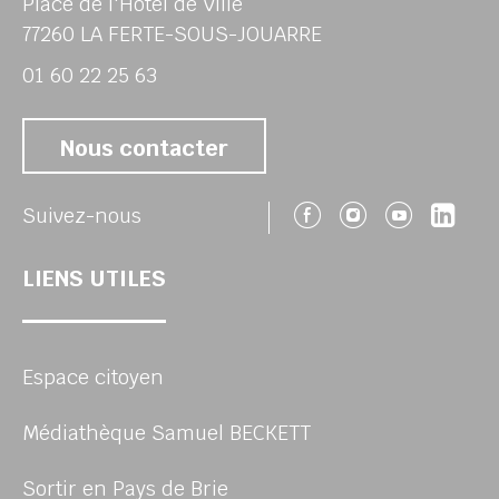
Place de l'Hôtel de Ville
77260 LA FERTE-SOUS-JOUARRE
01 60 22 25 63
Nous contacter
Suivez-nous 
Suivez-no
Suivez
Sui
Suivez-nous
LIENS UTILES
Espace citoyen
Médiathèque Samuel BECKETT
Sortir en Pays de Brie