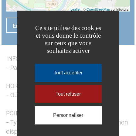
Leaflet
| ©
OpenStreetMap
contributors
En savoir +
Ce site utilise des cookies
et vous donne le contrôle
sur ceux que vous
souhaitez activer
INFORMATIONS
- Payant
Tout accepter
HORAIRES D'OUVERTURE
- Ouvert 24/7
Tout refuser
POINTS DE CHARGE
Personnaliser
- Type 2 - Puissance max : 22 kW (Câble non
disponible)