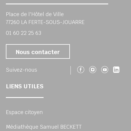
Place de l'Hôtel de Ville
77260 LA FERTE-SOUS-JOUARRE
01 60 22 25 63
Nous contacter
Suivez-nous 
Suivez-no
Suivez
Sui
Suivez-nous
LIENS UTILES
Espace citoyen
Médiathèque Samuel BECKETT