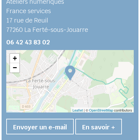
Ateliers numériques
France services
17 rue de Reuil
77260
La Ferté-sous-Jouarre
06 42 43 83 02
+
−
Leaflet
| ©
OpenStreetMap
contributors
Envoyer un e-mail
En savoir +