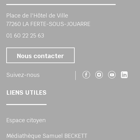
Place de l'Hôtel de Ville
77260 LA FERTE-SOUS-JOUARRE
01 60 22 25 63
Nous contacter
Suivez-nous 
Suivez-no
Suivez
Sui
Suivez-nous
LIENS UTILES
Espace citoyen
Médiathèque Samuel BECKETT