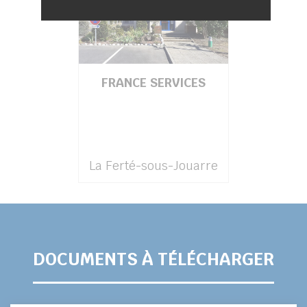
FRANCE SERVICES
La Ferté-sous-Jouarre
DOCUMENTS À TÉLÉCHARGER