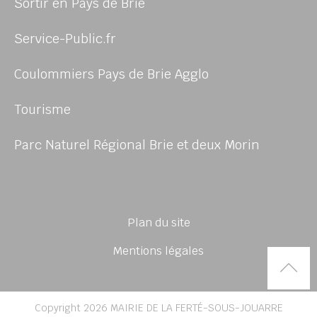
Sortir en Pays de Brie
Service-Public.fr
Coulommiers Pays de Brie Agglo
Tourisme
Parc Naturel Régional Brie et deux Morin
Plan du site
Mentions légales
Rem
Copyright 2026 MAIRIE DE LA FERTÉ-SOUS-JOUARRE