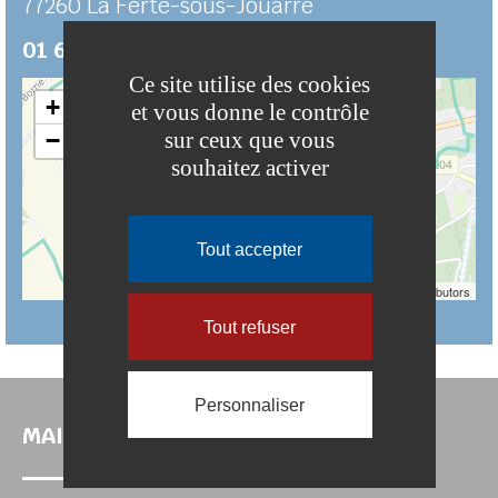
77260
La Ferté-sous-Jouarre
01 60 22 19 84
Ce site utilise des cookies
+
et vous donne le contrôle
−
sur ceux que vous
souhaitez activer
Tout accepter
Leaflet
| ©
OpenStreetMap
contributors
Tout refuser
Personnaliser
MAIRIE DE LA FERTÉ-SOUS-JOUARRE