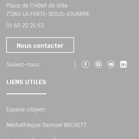
Place de l'Hôtel de Ville
77260 LA FERTE-SOUS-JOUARRE
01 60 22 25 63
Nous contacter
Suivez-nous 
Suivez-no
Suivez
Sui
Suivez-nous
LIENS UTILES
Espace citoyen
Médiathèque Samuel BECKETT