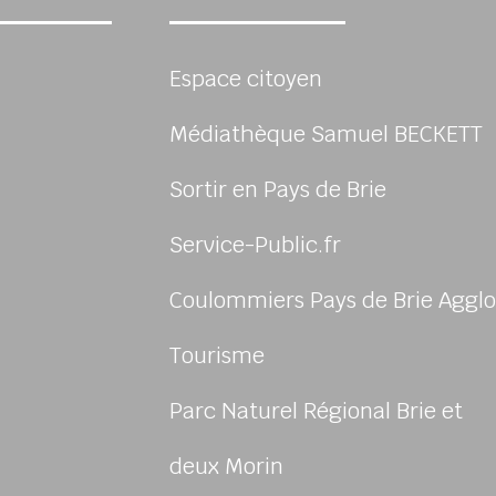
Espace citoyen
Médiathèque Samuel BECKETT
Sortir en Pays de Brie
Service-Public.fr
Coulommiers Pays de Brie Agglo
sur Facebook
us sur Instagram
-nous sur Youtube
ivez-nous sur Linkedin
Tourisme
Parc Naturel Régional Brie et
deux Morin