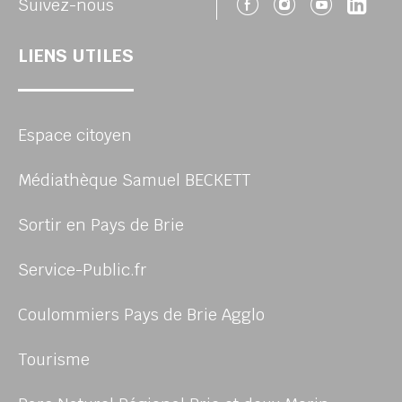
Suivez-nous 
Suivez-no
Suivez
Sui
Suivez-nous
LIENS UTILES
Espace citoyen
Médiathèque Samuel BECKETT
Sortir en Pays de Brie
Service-Public.fr
Coulommiers Pays de Brie Agglo
Tourisme