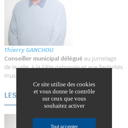
Thierry GANCHOU
Conseiller municipal délégué
au jumelage
de la ville, à la Fête nationale et aux festivités
musicales et scolaires
Ce site utilise des cookies
et vous donne le contrôle
LES CONSEILLERS MUNICIPAUX
sur ceux que vous
souhaitez activer
Tout accepter