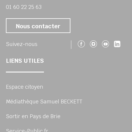
01 60 22 25 63
Nous contacter
Suivez-nous 
Suivez-no
Suivez
Sui
Suivez-nous
LIENS UTILES
Espace citoyen
Médiathèque Samuel BECKETT
Sortir en Pays de Brie
Service-Public.fr