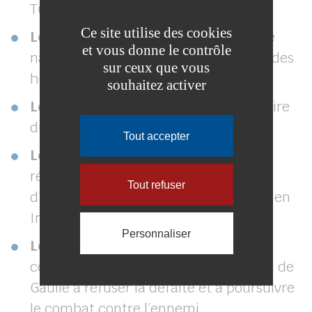
Tunisie et au Maroc.
Ce site utilise des cookies
Le dernier dimanche d’avril
: Journée
et vous donne le contrôle
nationale du souvenir des victimes et des
sur ceux que vous
héros de la déportation.
souhaitez activer
Le 8 mai
: commémoration de la victoire
du 8 mai 1945.
Tout accepter
Le 8 juin
: Journée nationale de la
résistance et journée nationale
Tout refuser
d’hommage aux Morts pour la France en
Indochine.
Personnaliser
Le 18 juin
: Journée nationale
commémorative de l’appel du général de
Gaulle à refuser la défaite et à poursuivre
le combat contre l’ennemi.