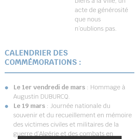
biens à la Ville, un
acte
de générosité
que nous
n’oublions pas.
CALENDRIER DES
COMMÉMORATIONS :
Le 1
er
vendredi de mars
: Hommage à
Augustin DUBURCQ.
Le 19 mars
: Journée nationale du
souvenir et du recueillement en mémoire
des victimes civiles et militaires de la
guerre d’Algérie et des combats en