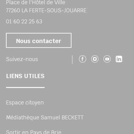
Place de l'Hôtel de Ville
77260 LA FERTE-SOUS-JOUARRE
01 60 22 25 63
Nous contacter
Suivez-nous 
Suivez-no
Suivez
Sui
Suivez-nous
LIENS UTILES
Espace citoyen
Médiathèque Samuel BECKETT
Sortir en Pays de Brie