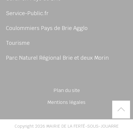
Service-Public.fr
Coulommiers Pays de Brie Agglo
Tourisme
Parc Naturel Régional Brie et deux Morin
Plan du site
Mentions légales
Rem
Copyright 2026 MAIRIE DE LA FERTÉ-SOUS-JOUARRE