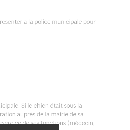
présenter à la police municipale pour
cipale. Si le chien était sous la
ration auprès de la mairie de sa
exercice de ses fonctions (médecin,