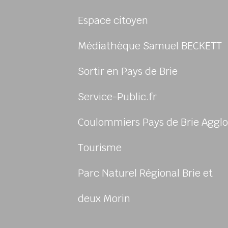
Espace citoyen
Médiathèque Samuel BECKETT
Sortir en Pays de Brie
Service-Public.fr
Coulommiers Pays de Brie Agglo
sur Facebook
us sur Instagram
-nous sur Youtube
ivez-nous sur Linkedin
Tourisme
Parc Naturel Régional Brie et
deux Morin