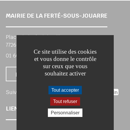
MAIRIE DE LA FERTÉ-SOUS-JOUARRE
Place de l'Hôtel de Ville
77260 LA FERTE-SOUS-JOUARRE
Ce site utilise des cookies
01 60 22 25 63
et vous donne le contrôle
sur ceux que vous
souhaitez activer
Nous contacter
Suivez-nous 
Suivez-no
Suivez
Sui
Tout accepter
Suivez-nous
Tout refuser
LIENS UTILES
Personnaliser