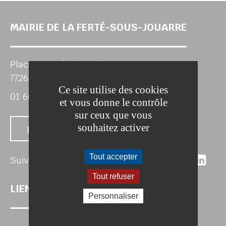
MAIRIE DE LA FERTÉ-SOUS-JOUARRE
Place de l'Hôtel de Ville
77260 LA FERTE-SOUS-JOUARRE
Ce site utilise des cookies
01 60 22 25 63
et vous donne le contrôle
sur ceux que vous
souhaitez activer
Nous contacter
Suivez-nous 
Suivez-no
Suivez
Sui
Tout accepter
Suivez-nous
Tout refuser
LIENS UTILES
Personnaliser