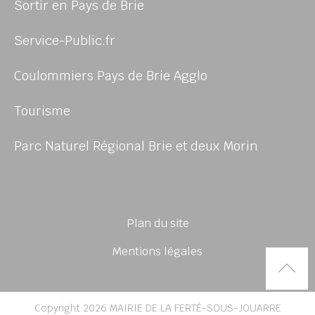
Sortir en Pays de Brie
Service-Public.fr
Coulommiers Pays de Brie Agglo
Tourisme
Parc Naturel Régional Brie et deux Morin
Plan du site
Mentions légales
Rem
Copyright 2026 MAIRIE DE LA FERTÉ-SOUS-JOUARRE