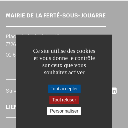
MAIRIE DE LA FERTÉ-SOUS-JOUARRE
Place de l'Hôtel de Ville
77260 LA FERTE-SOUS-JOUARRE
Ce site utilise des cookies
01 60 22 25 63
et vous donne le contrôle
sur ceux que vous
souhaitez activer
Nous contacter
Suivez-nous 
Suivez-no
Suivez
Sui
Tout accepter
Suivez-nous
Tout refuser
LIENS UTILES
Personnaliser