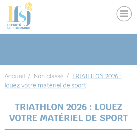
Publications
Panneau de gestion des cookies
Marchés publics
Suivez-nous sur Facebook
Suivez-nous sur Instagram
Suivez-nous sur Youtube
Suivez-nous sur Linkedin
UBMENU ( VOTRE VILLE )
UBMENU ( EN CE MOMENT )
UBMENU ( VIVRE )
UBMENU ( VOS LOISIRS )
Accueil
Non classé
TRIATHLON 2026 :
louez votre matériel de sport
TRIATHLON 2026 : LOUEZ
DIN
VOTRE MATÉRIEL DE SPORT
chercher