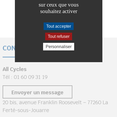
sur ceux que vous
souhaitez activer
Tout accepter
Tout refuser
CONTACT
Personnaliser
All Cycles
Tél : 01 60 09 31 19
Envoyer un message
20 bis, avenue Franklin Roosevelt – 77260 La
Ferté-sous-Jouarre