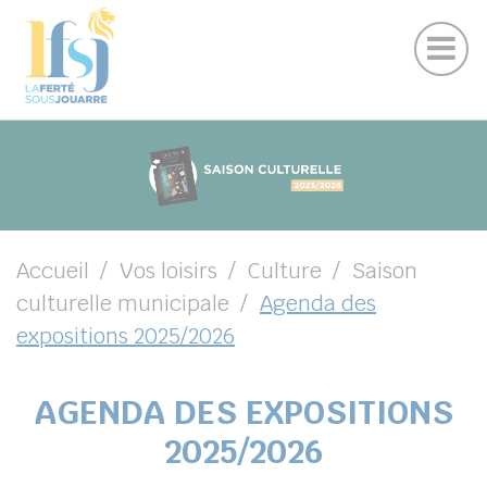
Publications
Panneau de gestion des cookies
Marchés publics
Suivez-nous sur Facebook
Suivez-nous sur Instagram
Suivez-nous sur Youtube
Suivez-nous sur Linkedin
UBMENU ( VOTRE VILLE )
UBMENU ( EN CE MOMENT )
UBMENU ( VIVRE )
UBMENU ( VOS LOISIRS )
Accueil
Vos loisirs
Culture
Saison
culturelle municipale
Agenda des
expositions 2025/2026
DIN
AGENDA DES EXPOSITIONS
2025/2026
her