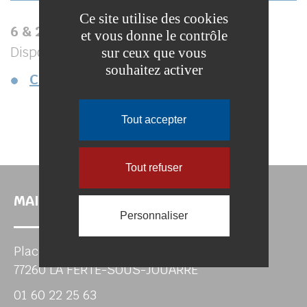
Ce site utilise des cookies
6 & 27 juin
•
4 & 11 juillet
I
Centre Ville
et vous donne le contrôle
Disponibles en téléchargement :
sur ceux que vous
souhaitez activer
Communiqué de presse, affiche
Tout accepter
Tout refuser
MAIRIE DE LA FERTÉ-SOUS-JOUARRE
Personnaliser
Place de l'Hôtel de Ville
77260 LA FERTE-SOUS-JOUARRE
01 60 22 25 63