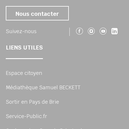
Nous contacter
Suivez-nous 
Suivez-no
Suivez
Sui
Suivez-nous
LIENS UTILES
Espace citoyen
Médiathèque Samuel BECKETT
Sortir en Pays de Brie
Service-Public.fr