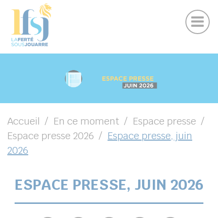
Publications
Panneau de gestion des cookies
Marchés publics
Suivez-nous sur Facebook
Suivez-nous sur Instagram
Suivez-nous sur Youtube
Suivez-nous sur Linkedin
UBMENU ( VOTRE VILLE )
UBMENU ( EN CE MOMENT )
UBMENU ( VIVRE )
UBMENU ( VOS LOISIRS )
Accueil
En ce moment
Espace presse
Espace presse 2026
Espace presse, juin
2026
DIN
ESPACE PRESSE, JUIN 2026
her