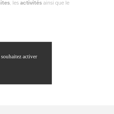
sites
, les
activités
ainsi que le
 souhaitez activer