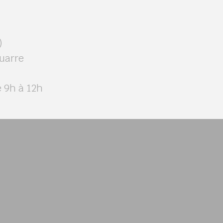
)
uarre
e 9h à 12h