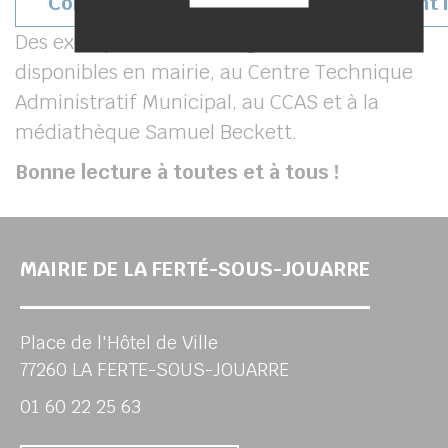
Consultez-le dès maintenant en cliquant i
Des exemplaires seront également
disponibles en mairie, au Centre Technique
Administratif Municipal, au CCAS et à la
médiathèque Samuel Beckett.
Bonne lecture à toutes et à tous !
MAIRIE DE LA FERTÉ-SOUS-JOUARRE
Place de l'Hôtel de Ville
77260 LA FERTE-SOUS-JOUARRE
01 60 22 25 63