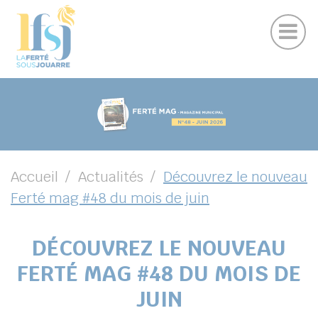
Publications
Panneau de gestion des cookies
Marchés publics
Suivez-nous sur Facebook
Suivez-nous sur Instagram
Suivez-nous sur Youtube
Suivez-nous sur Linkedin
UBMENU ( VOTRE VILLE )
UBMENU ( EN CE MOMENT )
UBMENU ( VIVRE )
UBMENU ( VOS LOISIRS )
Accueil
Actualités
Découvrez le nouveau
Ferté mag #48 du mois de juin
DÉCOUVREZ LE NOUVEAU
FERTÉ MAG #48 DU MOIS DE
JUIN
chercher